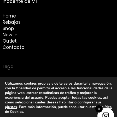
Inocente de Mí
Home
Rebajas
Shop
New in
Outlet
Contacto
Legal
Aviso Legal
Utilizamos cookies propias y de terceros durante la navegación,
Condiciones de compra
con la finalidad de permitir el acceso a las funcionalidades de la
página web, extraer estadísticas de tráfico y mejorar la
Politica de Privacidad
experiencia del usuario. Puedes aceptar todas las cookies, así
Política de Cookies
como seleccionar cuáles deseas habilitar o configurar sus
ajustes
. Para más información, puede consultar nuestra
Política
0
© 2026 Inocente de Mí. Todos los derechos reservados.
de Cookies
.