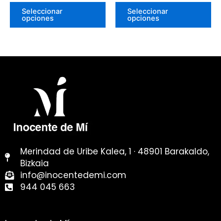
página
pá
Seleccionar
Seleccionar
opciones
opciones
de
de
producto
pr
Merindad de Uribe Kalea, 1 · 48901 Barakaldo,
Bizkaia
info@inocentedemi.com
944 045 663