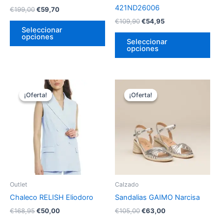
en
en
421ND26006
€
199,00
€
59,70
la
la
€
109,90
€
54,95
página
pá
Seleccionar
opciones
de
de
Seleccionar
opciones
producto
pr
El
El
El
El
Este
Es
precio
precio
precio
precio
¡Oferta!
¡Oferta!
¡Oferta!
¡Oferta!
producto
pr
original
actual
original
actual
era:
es:
tiene
era:
es:
tie
€168,95.
€50,00.
€105,00.
€63,00.
múltiples
múl
variantes.
var
Las
La
opciones
op
se
se
pueden
pu
Outlet
Calzado
elegir
ele
Chaleco RELISH Eliodoro
Sandalias GAIMO Narcisa
en
en
€
168,95
€
50,00
€
105,00
€
63,00
la
la