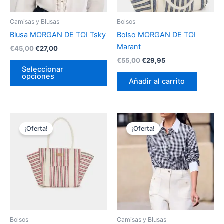
se
pueden
Camisas y Blusas
Bolsos
elegir
Blusa MORGAN DE TOI Tsky
Bolso MORGAN DE TOI
en
Marant
€
45,00
€
27,00
la
€
55,00
€
29,95
página
Seleccionar
opciones
de
Añadir al carrito
producto
El
El
El
El
Es
precio
precio
precio
precio
¡Oferta!
¡Oferta!
pr
original
actual
original
actual
era:
es:
era:
es:
tie
€55,00.
€29,95.
€55,00.
€33,00.
múl
var
La
op
se
pu
Bolsos
Camisas y Blusas