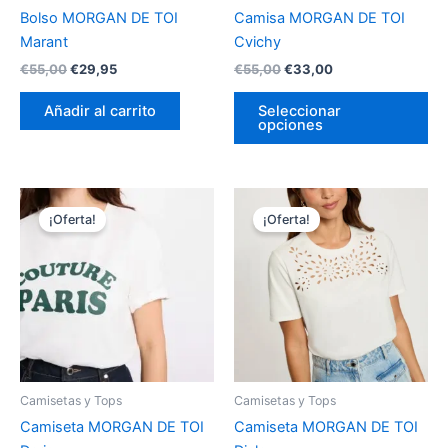
ele
Bolso MORGAN DE TOI
Camisa MORGAN DE TOI
en
Marant
Cvichy
la
€
55,00
€
29,95
€
55,00
€
33,00
pá
de
Añadir al carrito
Seleccionar
opciones
pr
El
El
El
El
Este
Es
precio
precio
precio
precio
¡Oferta!
¡Oferta!
producto
pr
original
actual
original
actual
era:
es:
tiene
era:
es:
tie
€25,00.
€12,50.
€35,00.
€17,50.
múltiples
múl
variantes.
var
Las
La
opciones
op
se
se
pueden
pu
Camisetas y Tops
Camisetas y Tops
elegir
ele
Camiseta MORGAN DE TOI
Camiseta MORGAN DE TOI
en
en