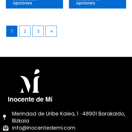
opciones
opciones
producto
pr
1
2
3
→
Merindad de Uribe Kalea, 1 · 48901 Barakaldo,
Bizkaia
info@inocentedemi.com