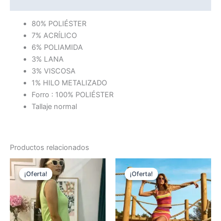
Información adicional
80% POLIÉSTER
7% ACRÍLICO
6% POLIAMIDA
3% LANA
3% VISCOSA
1% HILO METALIZADO
Forro : 100% POLIÉSTER
Tallaje normal
Productos relacionados
El
El
El
El
Este
Es
precio
precio
precio
precio
¡Oferta!
¡Oferta!
¡Oferta!
¡Oferta!
producto
pr
original
actual
original
actual
era:
es:
tiene
era:
es:
tie
€135,00.
€54,00.
€69,90.
€27,95.
múltiples
múl
variantes.
var