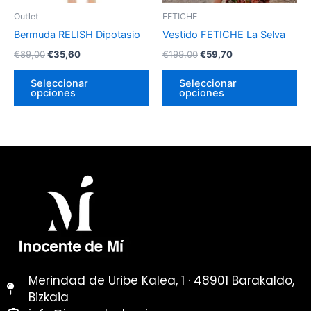
pueden
pu
Outlet
FETICHE
elegir
ele
Bermuda RELISH Dipotasio
Vestido FETICHE La Selva
en
en
€
89,00
€
35,60
€
199,00
€
59,70
la
la
página
pá
Seleccionar
Seleccionar
opciones
opciones
de
de
producto
pr
Merindad de Uribe Kalea, 1 · 48901 Barakaldo,
Bizkaia