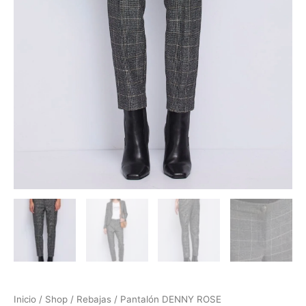
Inicio
/
Shop
/
Rebajas
/ Pantalón DENNY ROSE