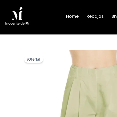
Ir
al
Home
Rebajas
Sh
contenido
¡Oferta!