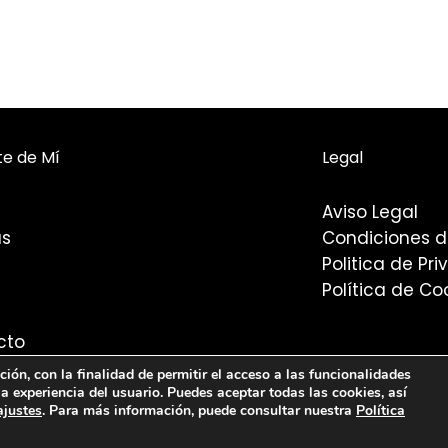
te de Mí
Legal
Aviso Legal
as
Condiciones 
Politica de Pr
Política de Co
cto
ión, con la finalidad de permitir el acceso a las funcionalidades
la experiencia del usuario. Puedes aceptar todas las cookies, así
dos los derechos reservados. Creado por
Agencia Diagona
ajustes
. Para más información, puede consultar nuestra
Política